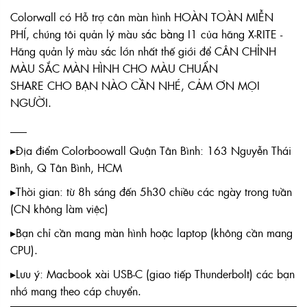
Colorwall có Hỗ trợ cân màn hình HOÀN TOÀN MIỄN
PHÍ, chúng tôi quản lý màu sắc bằng I1 của hãng X-RITE -
Hãng quản lý màu sắc lớn nhất thế giới để CÂN CHỈNH
MÀU SẮC MÀN HÌNH CHO MÀU CHUẨN
SHARE CHO BẠN NÀO CẦN NHÉ, CẢM ƠN MỌI
NGƯỜI.
___
▸Địa điểm Colorboowall Quận Tân Bình: 163 Nguyễn Thái
Bình, Q Tân Bình, HCM
▸Thời gian: từ 8h sáng đến 5h30 chiều các ngày trong tuần
(CN không làm việc)
▸Bạn chỉ cần mang màn hình hoặc laptop (không cần mang
CPU).
▸Lưu ý: Macbook xài USB-C (giao tiếp Thunderbolt) các bạn
nhớ mang theo cáp chuyển.