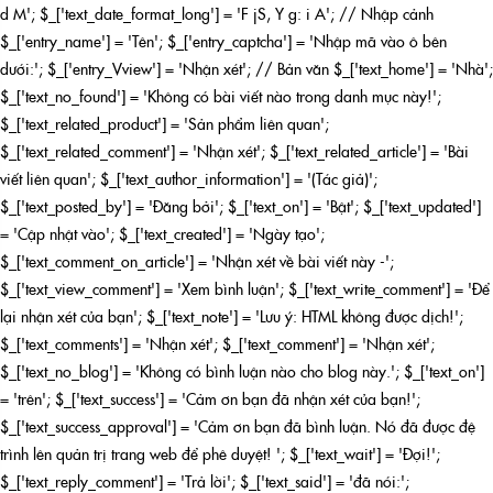
d M'; $_['text_date_format_long'] = 'F jS, Y g: i A'; // Nhập cảnh
$_['entry_name'] = 'Tên'; $_['entry_captcha'] = 'Nhập mã vào ô bên
dưới:'; $_['entry_Vview'] = 'Nhận xét'; // Bản văn $_['text_home'] = 'Nhà';
$_['text_no_found'] = 'Không có bài viết nào trong danh mục này!';
$_['text_related_product'] = 'Sản phẩm liên quan';
$_['text_related_comment'] = 'Nhận xét'; $_['text_related_article'] = 'Bài
viết liên quan'; $_['text_author_information'] = '(Tác giả)';
$_['text_posted_by'] = 'Đăng bởi'; $_['text_on'] = 'Bật'; $_['text_updated']
= 'Cập nhật vào'; $_['text_created'] = 'Ngày tạo';
$_['text_comment_on_article'] = 'Nhận xét về bài viết này -';
$_['text_view_comment'] = 'Xem bình luận'; $_['text_write_comment'] = 'Để
lại nhận xét của bạn'; $_['text_note'] = 'Lưu ý: HTML không được dịch!';
$_['text_comments'] = 'Nhận xét'; $_['text_comment'] = 'Nhận xét';
$_['text_no_blog'] = 'Không có bình luận nào cho blog này.'; $_['text_on']
= 'trên'; $_['text_success'] = 'Cảm ơn bạn đã nhận xét của bạn!';
$_['text_success_approval'] = 'Cảm ơn bạn đã bình luận. Nó đã được đệ
trình lên quản trị trang web để phê duyệt! '; $_['text_wait'] = 'Đợi!';
$_['text_reply_comment'] = 'Trả lời'; $_['text_said'] = 'đã nói:';