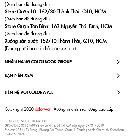
( Xem bản đồ đường đi )
Store Quận 10: 152/30 Thành Thái, Q10, HCM
( Xem bản đồ đường đi )
Store Quận Tân Bình: 163 Nguyễn Thái Bình, HCM
( Xem bản đồ đường đi )
Xưởng sản xuất: 152/10 Thành Thái, Q10, HCM
(Đường nội bộ có chỗ đậu xe oto)
NHÃN HÀNG COLORBOOK GROUP
BẠN NÊN XEM
LIÊN HỆ VỚI COLORWALL
Copyright 2020
colorwall
. Xưởng in ảnh treo tường cao cấp.
CÔNG TY TNHH COLORBOOK
GPĐKKD số 0315469998 do Sở KH & ĐT TPHCM cấp ngày 09/01/2019
Địa chỉ: 235 Lý Tự Trọng, Phường Bến Thành, Quận 1, Thành phố Hồ Chí Minh. Điện thoại:
02862647078