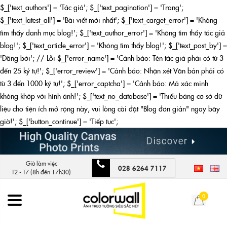
$_['text_authors'] = 'Tác giả'; $_['text_pagination'] = 'Trang';
$_['text_latest_all'] = 'Bài viết mới nhất'; $_['text_carget_error'] = 'Không
tìm thấy danh mục blog!'; $_['text_author_error'] = 'Không tìm thấy tác giả
blog!'; $_['text_article_error'] = 'Không tìm thấy blog!'; $_['text_post_by'] =
'Đăng bởi'; // Lỗi $_['error_name'] = 'Cảnh báo: Tên tác giả phải có từ 3
đến 25 ký tự!'; $_['error_review'] = 'Cảnh báo: Nhận xét Văn bản phải có
từ 3 đến 1000 ký tự!'; $_['error_captcha'] = 'Cảnh báo: Mã xác minh
không khớp với hình ảnh!'; $_['text_no_database'] = 'Thiếu bảng cơ sở dữ
liệu cho tiện ích mở rộng này, vui lòng cài đặt "Blog đơn giản" ngay bây
giờ!'; $_['button_continue'] = 'Tiếp tục';
Giờ làm việc
028 6264 7117
T2 - T7 (8h đến 17h30)
0