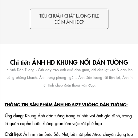
TIÊU CHUẨN CHẤT LƯỢNG FILE
ĐỂ IN ẢNH ĐẸP
Chi tiết: ẢNH HD KHUNG NỔI DÁN TƯỜNG
In Ảnh Dán Tường - Giờ đây treo ảnh quá đơn giản, chỉ cần lột keo & dán lên
tường phòng khách, Ảnh trong phòng ngủ... Ảnh Dán tường rất tiện lợi, Ảnh in
từ Hình chụp điện thoại vẫn đẹp.
THÔNG TIN SẢN PHẨM ẢNH HD SIZE VUÔNG DÁN TƯỜNG:
Ứng dụng:
Khung Ảnh dán tường trang trí nhà với ảnh gia đình, trang
trí quán caphe hoặc không gian làm việc rất phù hợp
Chất liệu:
Ảnh in trên Siêu Sắc Nét, bề mặt phủ Mica chuyên dụng tạo