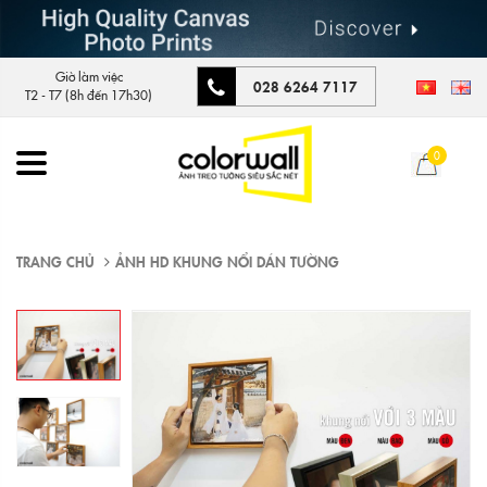
Giờ làm việc
028 6264 7117
T2 - T7 (8h đến 17h30)
0
TRANG CHỦ
ẢNH HD KHUNG NỔI DÁN TƯỜNG