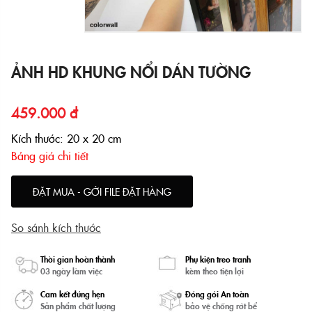
ẢNH HD KHUNG NỔI DÁN TƯỜNG
459.000 đ
Kích thước: 20 x 20 cm
Bảng giá chi tiết
ĐẶT MUA - GỞI FILE ĐẶT HÀNG
So sánh kích thước
Thời gian hoàn thành
Phụ kiện treo tranh
03 ngày làm việc
kèm theo tiện lợi
Cam kết đúng hẹn
Đóng gói An toàn
Sản phẩm chất lượng
bảo vệ chống rớt bể