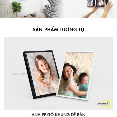
SẢN PHẨM TƯƠNG TỰ
ẢNH ÉP GỖ KHUNG ĐỂ BÀN