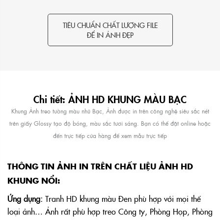
TIÊU CHUẨN CHẤT LƯỢNG FILE
ĐỂ IN ẢNH ĐẸP
Chi tiết: ẢNH HD KHUNG MÀU BẠC
Khung Ảnh treo tường màu nhũ Bạc, Ảnh được in trên công nghệ siêu sắc nét
trên giấy Glossy tạo độ bóng, màu sắc tươi sáng. Bạn có thể đặt online hoặc
đến trực tiếp cửa hàng để xem mẫu trực tiếp
THÔNG TIN ẢNH IN TRÊN CHẤT LIỆU ẢNH HD
KHUNG NỔI:
Ứng dụng:
Tranh HD khung màu Đen phù hợp với mọi thể
loại ảnh… Ảnh rất phù hợp treo Công ty, Phòng Họp, Phòng