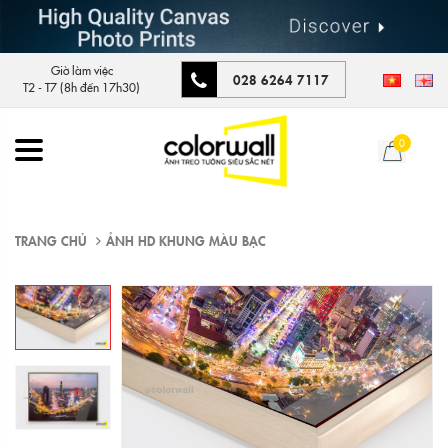
Giờ làm việc
028 6264 7117
T2 - T7 (8h đến 17h30)
0
TRANG CHỦ
ẢNH HD KHUNG MÀU BẠC