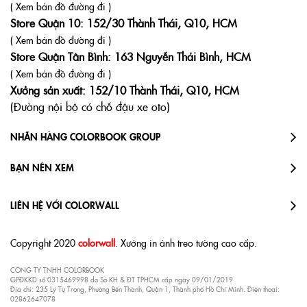
( Xem bản đồ đường đi )
Store Quận 10: 152/30 Thành Thái, Q10, HCM
( Xem bản đồ đường đi )
Store Quận Tân Bình: 163 Nguyễn Thái Bình, HCM
( Xem bản đồ đường đi )
Xưởng sản xuất: 152/10 Thành Thái, Q10, HCM
(Đường nội bộ có chỗ đậu xe oto)
NHÃN HÀNG COLORBOOK GROUP
BẠN NÊN XEM
LIÊN HỆ VỚI COLORWALL
Copyright 2020
colorwall
. Xưởng in ảnh treo tường cao cấp.
CÔNG TY TNHH COLORBOOK
GPĐKKD số 0315469998 do Sở KH & ĐT TPHCM cấp ngày 09/01/2019
Địa chỉ: 235 Lý Tự Trọng, Phường Bến Thành, Quận 1, Thành phố Hồ Chí Minh. Điện thoại:
02862647078