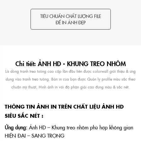
TIÊU CHUẨN CHẤT LƯỢNG FILE
ĐỂ IN ẢNH ĐẸP
Chi tiết: ẢNH HD - KHUNG TREO NHÔM
Là dòng tranh treo tường cao cấp lần đầu tiên được colorwall giới thiệu & ứng
dụng vào tranh treo tường. Bản in của bạn được Quản lý profile màu sắc theo
chuẩn mỹ thuật, Hình ảnh in với độ phân giải cao đúng màu & sắc nét.
THÔNG TIN ẢNH IN TRÊN CHẤT LIỆU ẢNH HD
SIÊU SẮC NÉT :
Ứng dụng:
Ảnh HD – Khung treo nhôm phù hợp không gian
HIỆN ĐẠI – SANG TRỌNG