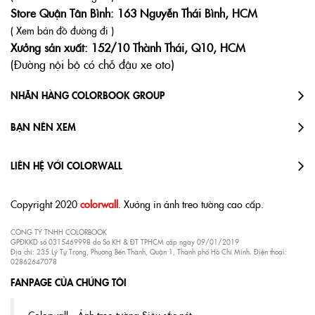
Store Quận Tân Bình: 163 Nguyễn Thái Bình, HCM
( Xem bản đồ đường đi )
Xưởng sản xuất: 152/10 Thành Thái, Q10, HCM
(Đường nội bộ có chỗ đậu xe oto)
NHÃN HÀNG COLORBOOK GROUP
BẠN NÊN XEM
LIÊN HỆ VỚI COLORWALL
Copyright 2020
colorwall
. Xưởng in ảnh treo tường cao cấp.
CÔNG TY TNHH COLORBOOK
GPĐKKD số 0315469998 do Sở KH & ĐT TPHCM cấp ngày 09/01/2019
Địa chỉ: 235 Lý Tự Trọng, Phường Bến Thành, Quận 1, Thành phố Hồ Chí Minh. Điện thoại:
02862647078
FANPAGE CỦA CHÚNG TÔI
Colorwall - Ảnh treo tường Siêu sắc nét