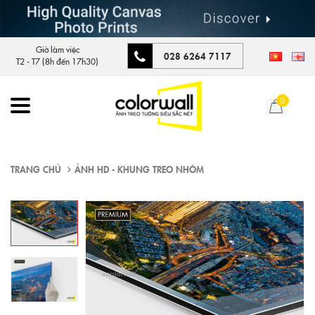
Giờ làm việc
028 6264 7117
T2 - T7 (8h đến 17h30)
0
TRANG CHỦ
ẢNH HD - KHUNG TREO NHÔM