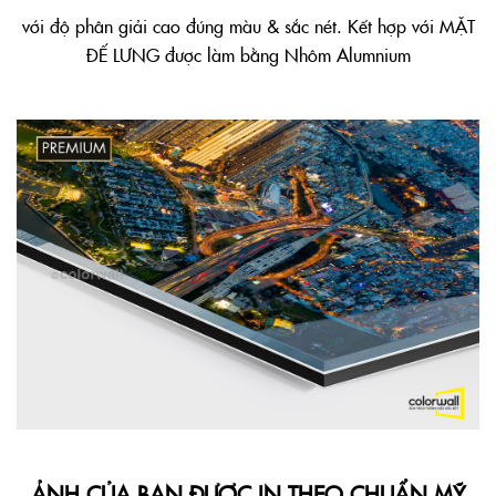
với độ phân giải cao đúng màu & sắc nét. Kết hợp với MẶT
ĐẾ LƯNG được làm bằng Nhôm Alumnium
ẢNH CỦA BẠN ĐƯỢC IN THEO CHUẨN MỸ