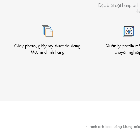
Đặc biệt đặt hàng onlin
Ph
Giấy photo, giấy mỹ thuật đa dạng
Quản lý profile m
Mực in chính hãng
chuyên nghi
In tranh ảnh treo tường khung m