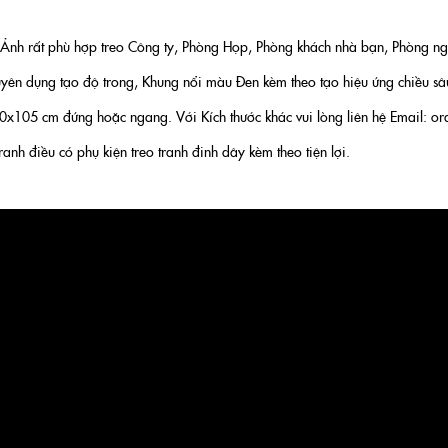
Ảnh rất phù hợp treo Công ty, Phòng Họp, Phòng khách nhà bạn, Phòng ng
uyên dụng tạo độ trong, Khung nổi màu Đen kèm theo tạo hiệu ứng chiều s
105 cm đứng hoặc ngang. Với Kích thước khác vui lòng liên hệ Email: or
anh điều có phụ kiện treo tranh đinh dây kèm theo tiện lợi.