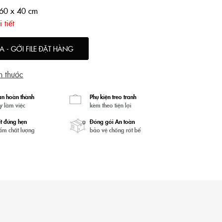
 60 x 40 cm
 tiết
A - GỞI FILE ĐẶT HÀNG
h thước
an hoàn thành
Phụ kiện treo tranh
y làm việc
kèm theo tiện lợi
t đúng hẹn
Đóng gói An toàn
ẩm chất lượng
bảo vệ chống rớt bể