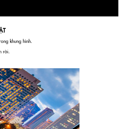
ẬT
rong khung hình.
 rời.