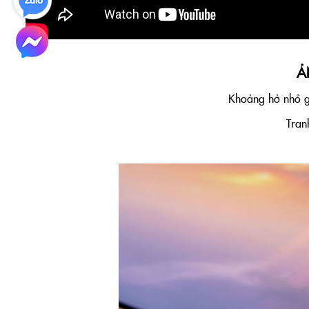
Ả
Khoảng hở nhỏ g
Tran