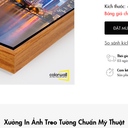
Kích thước:
Bảng giá chi
ĐẶT MU
So sánh kíc
Thời gi
03 ngà
Cam kế
Sản ph
Xưởng In Ảnh Treo Tường Chuẩn Mỹ Thuật