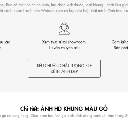
e, Bạn có thể tinh chỉnh hình, lựa chọn kích thước, loại khung - chất liệu gi
ối cảnh trước Tranh trên Website xem có hợp với Nội thất mình định treo tr
àu sắc
Xem thực tế tại showroom
Cam kết 
ệp
Tư vấn chuyên sâu
Sản ph
TIÊU CHUẨN CHẤT LƯỢNG FILE
ĐỂ IN ẢNH ĐẸP
Chi tiết: ẢNH HD KHUNG MÀU GỖ
àu gỗ rất sang trọng. Chắc chắn bức Ảnh gia đình, Ảnh phong cảnh với màu khung G