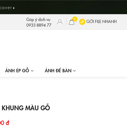
Góp ý dịch vụ
0
GỞI FILE NHANH
0933 8894 77
ẢNH ÉP GỖ
ẢNH ĐỂ BÀN
 KHUNG MÀU GỖ
00 đ