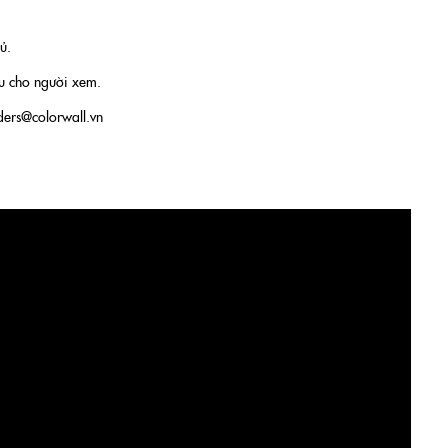
ủ.
âu cho người xem.
ders@colorwall.vn